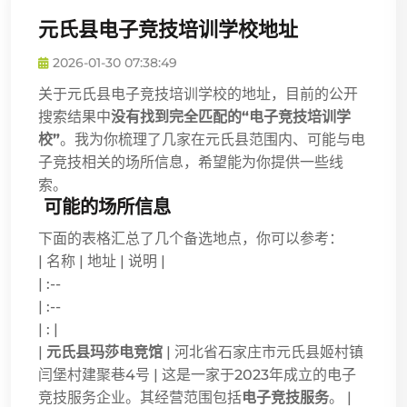
元氏县电子竞技培训学校地址
2026-01-30 07:38:49
关于元氏县电子竞技培训学校的地址，目前的公开
搜索结果中
没有找到完全匹配的“电子竞技培训学
校”
。我为你梳理了几家在元氏县范围内、可能与电
子竞技相关的场所信息，希望能为你提供一些线
索。
️ 可能的场所信息
下面的表格汇总了几个备选地点，你可以参考：
| 名称 | 地址 | 说明 |
| :--
| :--
| : |
|
元氏县玛莎电竞馆
| 河北省石家庄市元氏县姬村镇
闫堡村建聚巷4号 | 这是一家于2023年成立的电子
竞技服务企业。其经营范围包括
电子竞技服务
。 |