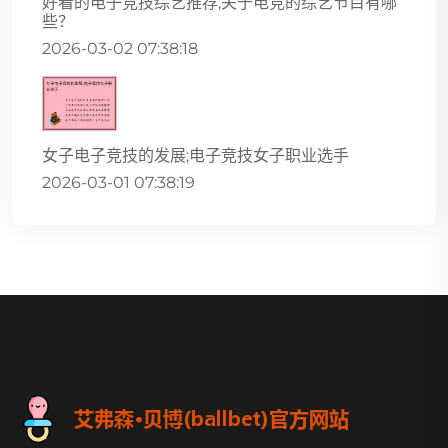
好看的电子竞技综艺推荐,关于电竞的综艺节目有哪
些？
2026-03-02 07:38:18
女子电子竞技的发展;电子竞技女子职业选手
2026-03-01 07:38:19