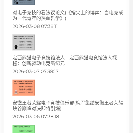
对电子竞技的看法议论文(《指尖上的博弈：当电竞成
为一代青年的热血哲学》)
2026-03-08 07:38:11
定西熊猫电子竞技馆法人—定西熊猫电竞馆法人探
秘：创新驱动电竞新纪元
2026-03-07 07:38:17
安徽王者荣耀电子竞技俱乐部(皖军集结安徽王者荣耀
峡谷巅峰对决即将引爆)
2026-03-06 07:38:18