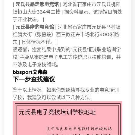
|
元氏县暴走熊电竞馆
| 河北省石家庄市元氏县槐阳
镇恒山大街364号二楼 | 据资料显示，该场馆目前处
于开业状态。 |
|
元氏县摩豹电竞馆
| 河北省石家庄市元氏县马村镇
红旗大街（张掖段）西三教花卉市场北行400米路
东 | 具体情况不详。 |
很遗憾，搜索结果中提到的“元氏县恒诚职业培训学
校”主要从事的是电子电工等传统职业技能培训，并
不涉及电子竞技领域。
bbsport艾弗森
下一步查找建议
鉴于以上情况，如果你想继续寻找专业的电竞培训
学校，我建议可以尝试以下几种方法：