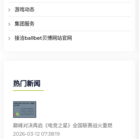
游戏动态
集团服务
接洽ballbet贝博网站官网
热门新闻
巅峰对决再启《电竞之星》全国联赛战火重燃
2026-03-12 07:38:19