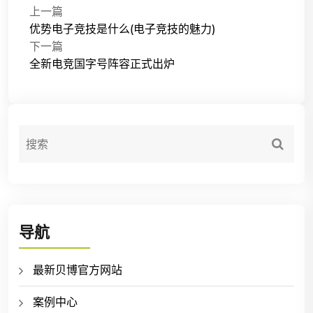
上一篇
优势电子竞技是什么(电子竞技的魅力)
下一篇
全新电竞国字号阵容正式出炉
导航
最新贝博官方网站
案例中心