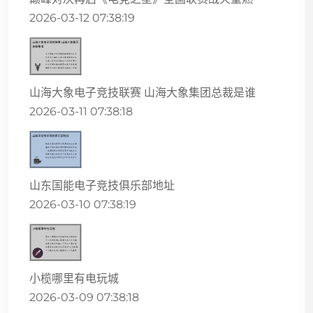
2026-03-12 07:38:19
山海大象电子竞技联赛 山海大象集团总裁是谁
2026-03-11 07:38:18
山东国能电子竞技俱乐部地址
2026-03-10 07:38:19
小榄哪里有电玩城
2026-03-09 07:38:18