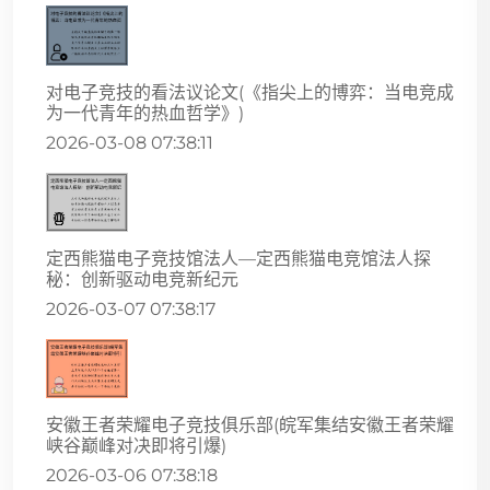
对电子竞技的看法议论文(《指尖上的博弈：当电竞成
为一代青年的热血哲学》)
2026-03-08 07:38:11
定西熊猫电子竞技馆法人—定西熊猫电竞馆法人探
秘：创新驱动电竞新纪元
2026-03-07 07:38:17
安徽王者荣耀电子竞技俱乐部(皖军集结安徽王者荣耀
峡谷巅峰对决即将引爆)
2026-03-06 07:38:18