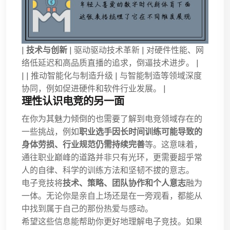
|
技术与创新
| 驱动驱动技术革新 | 对硬件性能、网
络低延迟和高品质直播的追求，倒逼技术进步。 |
| | 推动智能化与制造升级 | 与智能制造等领域深度
协同，例如促进硬件和软件行业发展。 |
理性认识电竞的另一面
在你为其魅力倾倒的也需要了解到电竞领域存在的
一些挑战，例如
职业选手因长时间训练可能导致的
身体劳损、行业规范仍需持续完善
等。这意味着，
通往职业巅峰的道路并非只有光环，更需要超乎常
人的自律、科学的训练方法和坚韧不拔的意志。
电子竞技将
技术、策略、团队协作和个人意志
融为
一体。无论你是亲自上场还是在一旁观看，都能从
中找到属于自己的那份热爱与感动。
希望这些信息能帮助你更好地理解电子竞技。如果