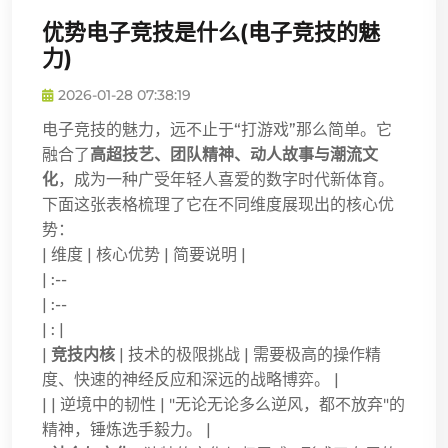
优势电子竞技是什么(电子竞技的魅
力)
2026-01-28 07:38:19
电子竞技的魅力，远不止于“打游戏”那么简单。它
融合了
高超技艺、团队精神、动人故事与潮流文
化
，成为一种广受年轻人喜爱的数字时代新体育。
下面这张表格梳理了它在不同维度展现出的核心优
势：
| 维度 | 核心优势 | 简要说明 |
| :--
| :--
| : |
|
竞技内核
| 技术的极限挑战 | 需要极高的操作精
度、快速的神经反应和深远的战略博弈。 |
| | 逆境中的韧性 | "无论无论多么逆风，都不放弃"的
精神，锤炼选手毅力。 |