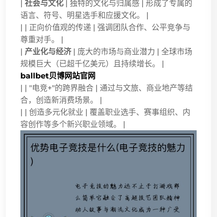
|
社会与文化
| 独特的文化与归属感 | 形成了专属的
语言、符号、明星选手和应援文化。 |
| | 正向价值观的传递 | 强调团队合作、公平竞争与
尊重对手。 |
|
产业化与经济
| 庞大的市场与商业潜力 | 全球市场
规模巨大（已超千亿美元）且持续增长。 |
ballbet贝博网站官网
| | "电竞+"的跨界融合 | 通过与文旅、商业地产等结
合，创造新消费场景。 |
| | 创造多元化就业 | 覆盖职业选手、赛事组织、内
容创作等多个新兴职业领域。 |