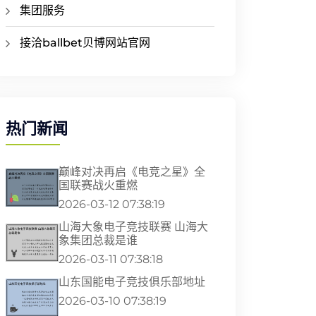
集团服务
接洽ballbet贝博网站官网
热门新闻
巅峰对决再启《电竞之星》全
国联赛战火重燃
2026-03-12 07:38:19
山海大象电子竞技联赛 山海大
象集团总裁是谁
2026-03-11 07:38:18
山东国能电子竞技俱乐部地址
2026-03-10 07:38:19