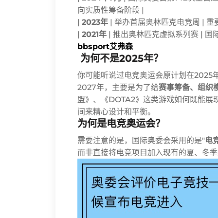
向实质性筹备阶段 |
|
2023年
| 举办首届奥林匹克电竞周 | 重
|
2021年
| 推出奥林匹克虚拟系列赛 | 
bbsport艾弗森
️ 为何不是2025年？
你可能听说过电竞奥运会原计划在2025
2027年，主要是为了给
赛事筹备、组织
盟》、《DOTA2》这类游戏如何既能
间来精心设计和平衡。
为何是电竞奥运会？
需要注意的是，国际奥委会采用的是"
电
而非直接将电竞项目加入现有的夏、冬季