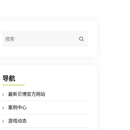
导航
最新贝博官方网站
案例中心
游戏动态