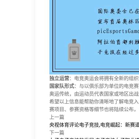
独立运营
：电竞奥运会将拥有全新的组织
国家队形式
：与以俱乐部为单位的电竞赛
奥运传统，由运动员代表国家或地区出战
希望以上信息能帮助你清晰地了解电竞入
赛项目、参赛资格等细节也将陆续公布，
上一篇
央视体育评论电子竞技,电竞崛起：新赛
下一篇