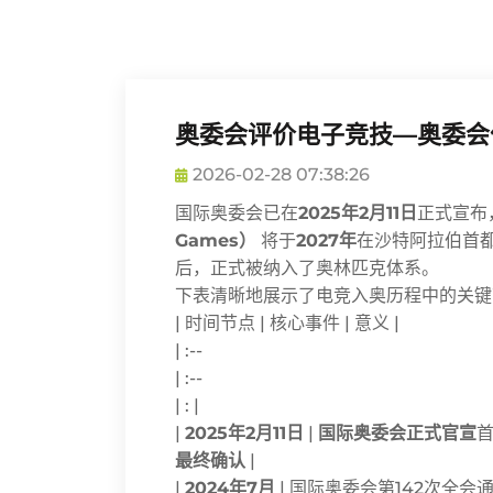
奥委会评价电子竞技—奥委会
2026-02-28 07:38:26
国际奥委会已在
2025年2月11日
正式宣布
Games）
将于
2027年
在沙特阿拉伯首
后，正式被纳入了奥林匹克体系。
下表清晰地展示了电竞入奥历程中的关键
| 时间节点 | 核心事件 | 意义 |
| :--
| :--
| : |
|
2025年2月11日
|
国际奥委会正式官宣
首
最终确认
|
|
2024年7月
| 国际奥委会第142次全会