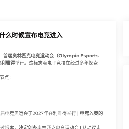
什么时候宣布电竞进入
，首届
奥林匹克电竞运动会（Olympic Esports
都
利雅得
举行。这标志着电子竞技在经过多年探索
节点：
届电竞奥运会于2027年在利雅得举行 |
电竞入奥的
通过提案，
决定创办
奥林匹克电竞运动会 | 从动议走