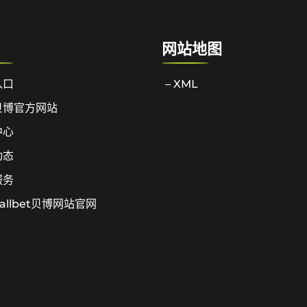
网站地图
入口
– XML
贝博官方网站
中心
动态
服务
allbet贝博网站官网