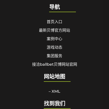
导航
首页入口
最新贝博官方网站
案例中心
游戏动态
集团服务
接洽ballbet贝博网站官网
网站地图
– XML
找到我们